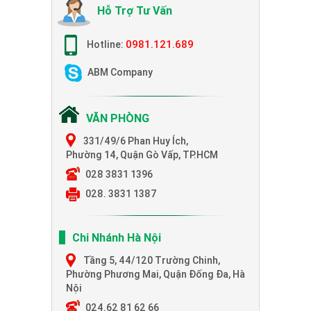
Hỗ Trợ Tư Vấn
0981.121.689
Hotline:
ABM Company
VĂN PHÒNG
331/49/6 Phan Huy Ích,
Phường 14, Quận Gò Vấp, TP.HCM
028 3831 1396
028. 3831 1387
Chi Nhánh Hà Nội
Tầng 5, 44/120 Trường Chinh,
Phường Phương Mai, Quận Đống Đa, Hà
Nội
024.62 81 62 66